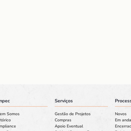
npec
Serviços
Process
em Somos
Gestão de Projetos
Novos
tórico
Compras
Em and
mpliance
Apoio Eventual
Encerra