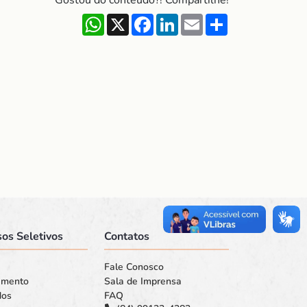
Gostou do conteúdo?! Compartilhe!
WhatsApp
X
Facebook
LinkedIn
Email
Share
os Seletivos
Contatos
Fale Conosco
amento
Sala de Imprensa
dos
FAQ