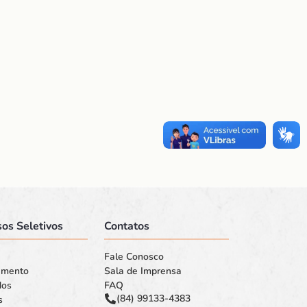
os Seletivos
Contatos
Fale Conosco
amento
Sala de Imprensa
dos
FAQ
(84) 99133-4383
s