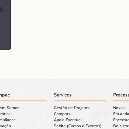
npec
Serviços
Process
em Somos
Gestão de Projetos
Novos
tórico
Compras
Em and
mpliance
Apoio Eventual
Encerra
ovação
Sebito (Cursos e Eventos)
Bolsista