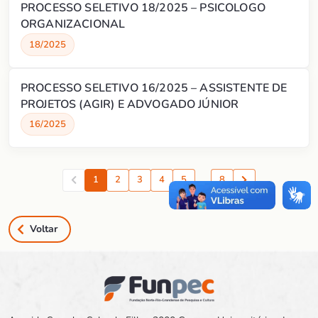
PROCESSO SELETIVO 18/2025 – PSICOLOGO
ORGANIZACIONAL
18/2025
PROCESSO SELETIVO 16/2025 – ASSISTENTE DE
PROJETOS (AGIR) E ADVOGADO JÚNIOR
16/2025
1
2
3
4
5
…
8
Anterior
Proxima
Voltar