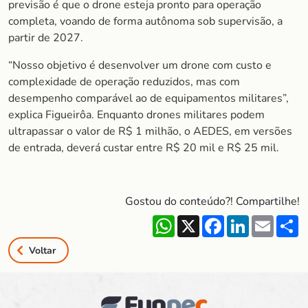
previsão é que o drone esteja pronto para operação
completa, voando de forma autônoma sob supervisão, a
partir de 2027.
“Nosso objetivo é desenvolver um drone com custo e
complexidade de operação reduzidos, mas com
desempenho comparável ao de equipamentos militares”,
explica Figueirôa. Enquanto drones militares podem
ultrapassar o valor de R$ 1 milhão, o AEDES, em versões
de entrada, deverá custar entre R$ 20 mil e R$ 25 mil.
Gostou do conteúdo?! Compartilhe!
WhatsApp
X
Facebook
LinkedIn
Email
S
Voltar