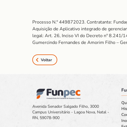
Processo N.º 449872023. Contratante: Fundaç
Aquisição de Aplicativo integrado de gerencia
legal: Art. 26, Inciso VI do Decreto nº 8.241
Gumercindo Fernandes de Amorim Filho – Ger
Voltar
Fu
Qu
Avenida Senador Salgado Filho, 3000
His
Campus Universitário - Lagoa Nova, Natal -
Co
RN, 59078-900
In
Est