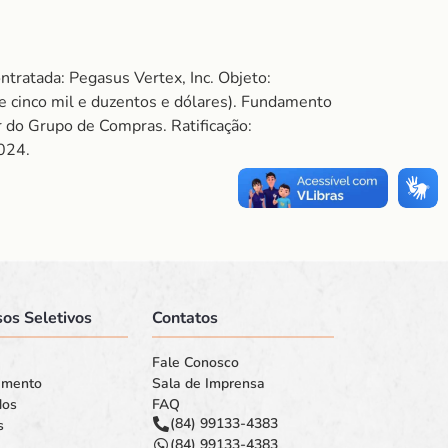
ratada: Pegasus Vertex, Inc. Objeto:
 e cinco mil e duzentos e dólares). Fundamento
r do Grupo de Compras. Ratificação:
024.
os Seletivos
Contatos
Fale Conosco
amento
Sala de Imprensa
dos
FAQ
(84) 99133-4383
s
(84) 99133-4383