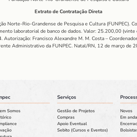
Extrato de Contratação Direta
ão Norte-Rio-Grandense de Pesquisa e Cultura (FUNPEC). Cont
mento laboratorial de banco de dados. Valor: 25.200,00 (vinte
/14. Autorização: Francisco Alexandre M. M. Costa – Coordenado
ente Administrativo da FUNPEC. Natal/RN, 12 de março de 2
npec
Serviços
Process
em Somos
Gestão de Projetos
Novos
tórico
Compras
Em and
mpliance
Apoio Eventual
Encerra
ovação
Sebito (Cursos e Eventos)
Bolsista
rutura