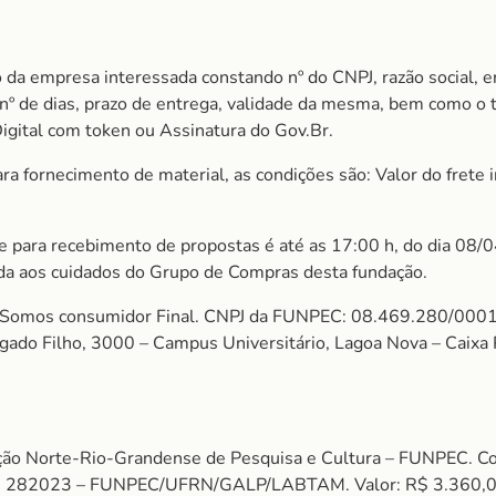
 da empresa interessada constando nº do CNPJ, razão social, e
m nº de dias, prazo de entrega, validade da mesma, bem como o
Digital com token ou Assinatura do Gov.Br.
 fornecimento de material, as condições são: Valor do frete in
ite para recebimento de propostas é até as 17:00 h, do dia 08/
da aos cuidados do Grupo de Compras desta fundação.
mos consumidor Final. CNPJ da FUNPEC: 08.469.280/0001
algado Filho, 3000 – Campus Universitário, Lagoa Nova – Cai
ção Norte-Rio-Grandense de Pesquisa e Cultura – FUNPEC. 
 282023 – FUNPEC/UFRN/GALP/LABTAM. Valor: R$ 3.360,