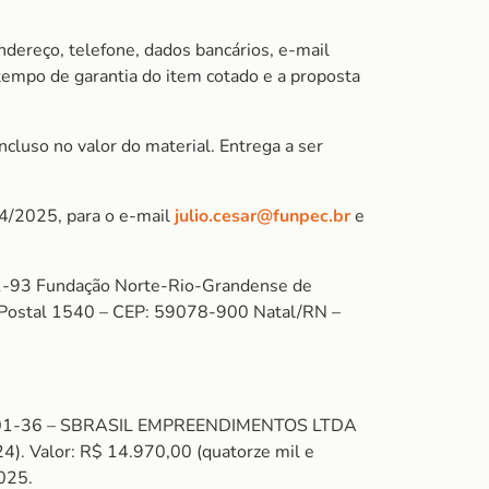
ndereço, telefone, dados bancários, e-mail
 tempo de garantia do item cotado e a proposta
cluso no valor do material. Entrega a ser
04/2025, para o e-mail
julio.cesar@funpec.br
e
-93 Fundação Norte-Rio-Grandense de
xa Postal 1540 – CEP: 59078-900 Natal/RN –
0/0001-36 – SBRASIL EMPREENDIMENTOS LTDA
alor: R$ 14.970,00 (quatorze mil e
2025.