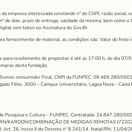
 da empresa interessada constando nº do CNPJ, razão social, e
m nº de dias, prazo de entrega, validade da mesma, bem como o
Digital com token ou Assinatura do Gov.Br.
 fornecimento de material, as condições são: Valor do frete in
ite para recebimento de propostas é até as 17:00 h, do dia 07/
ompras desta fundação.
mos consumidor Final. CNPJ da FUNPEC: 08.469.280/0001
algado Filho, 3000 – Campus Universitário, Lagoa Nova – Cai
e de Pesquisa e Cultura – FUNPEC. Contratada: 24.847.28
FRN/KAROON/COMBINAÇÃO DE MEDIDAS REMOTAS (722024). V
: Art. 26, Inciso II do Decreto nº 8.241/14. Natal/RN, 11/04/