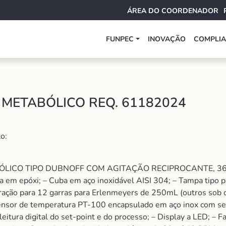
ÁREA DO COORDENADOR
FUNPEC
INOVAÇÃO
COMPLI
METABÓLICO REQ. 61182024
o:
BÓLICO TIPO DUBNOFF COM AGITAÇÃO RECIPROCANTE, 36 L.
ca em epóxi; – Cuba em aço inoxidável AISI 304; – Tampa tipo p
ração para 12 garras para Erlenmeyers de 250mL (outros sob 
Sensor de temperatura PT-100 encapsulado em aço inox com sen
itura digital do set-point e do processo; – Display a LED; – F