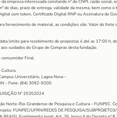
 da empresa interessada constando nº do CNPJ, razão social, e
m nº de dias, prazo de entrega, validade da mesma, bem como o
igital com token, Certificado Digital RNP ou Assinatura do Gov
 fornecimento de material, as condições são: Valor do frete in
 data limite para recebimento de propostas é até as 17:00 h, d
 aos cuidados do Grupo de Compras desta fundação.
 consumidor Final.
 Cultura.
Campus Universitário, Lagoa Nova –
RN – Fone: (84) 3092-9200.
UISIÇÃO Nº 25352024
ção Norte-Rio-Grandense de Pesquisa e Cultura – FUNPEC. C
rojeto: FUNPEC/UFRN/REDES DE PESQUISA/SUBPROJETO3
AIS). Fundamento legal: Art. 26, Inciso II do Decreto nº 8