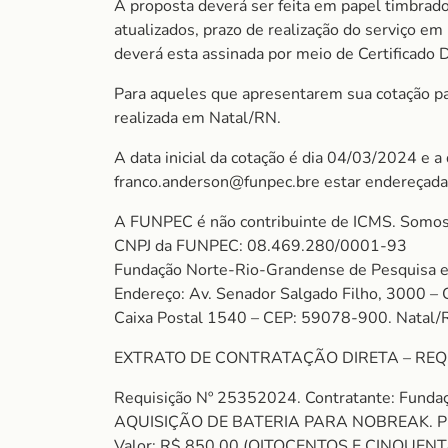
A proposta deverá ser feita em papel timbrado
atualizados, prazo de realização do serviço e
deverá esta assinada por meio de Certificado D
Para aqueles que apresentarem sua cotação para
realizada em Natal/RN.
A data inicial da cotação é dia 04/03/2024 e a
franco.anderson@funpec.bre estar endereçada
A FUNPEC é não contribuinte de ICMS. Somos
CNPJ da FUNPEC: 08.469.280/0001-93
Fundação Norte-Rio-Grandense de Pesquisa e
Endereço: Av. Senador Salgado Filho, 3000 – 
Caixa Postal 1540 – CEP: 59078-900. Natal/
EXTRATO DE CONTRATAÇÃO DIRETA – REQ
Requisição Nº 25352024. Contratante: Funda
AQUISIÇÃO DE BATERIA PARA NOBREAK. P
Valor: R$ 850,00 (OITOCENTOS E CINQUENTA RE