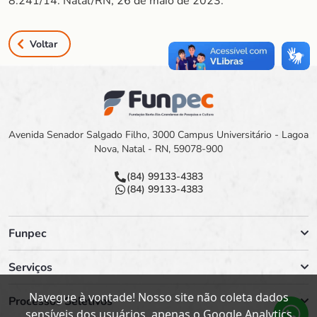
8.241/14. Natal/RN, 26 de maio de 2023.
Voltar
Avenida Senador Salgado Filho, 3000 Campus Universitário - Lagoa
Nova, Natal - RN, 59078-900
(84) 99133-4383
(84) 99133-4383
Funpec
Serviços
Navegue à vontade! Nosso site não coleta dados
Processos Seletivos
sensíveis dos usuários, apenas o Google Analytics