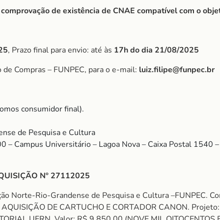
r comprovação de existência de CNAE compatível com o objet
25
, Prazo final para envio: até às
17h do dia 21/08/2025
o de Compras – FUNPEC, para o e-mail:
luiz.filipe@funpec.br
somos consumidor final).
nse de Pesquisa e Cultura
00 – Campus Universitário – Lagoa Nova – Caixa Postal 1540
QUISIÇÃO Nº 27112025
ação Norte-Rio-Grandense de Pesquisa e Cultura –FUNPEC.
 AQUISIÇÃO DE CARTUCHO E CORTADOR CANON. Projeto:
L UFRN. Valor: R$ 9.850,00 (NOVE MIL OITOCENTOS E CI