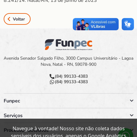
8.241/14. Natal/RN, 13 de junho de 2023
Voltar
Avenida Senador Salgado Filho, 3000 Campus Universitário - Lagoa
Nova, Natal - RN, 59078-900
(84) 99133-4383
(84) 99133-4383
Funpec
Serviços
Navegue à vontade! Nosso site não coleta dados
Processos Seletivos
sensíveis dos usuários, apenas o Google Analytics