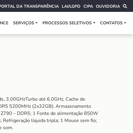
PORTAL DA TRANSPARÊNCIA
LAI/LGPD
CIPA
OUVIDORIA
ANCE
SERVIÇOS
PROCESSOS SELETIVOS
CONTATOS
ds, 3.00GHzTurbo até 6.0GHz, Cache de
 DDR5 5200MHz (2x32GB); Armazenamento
® Z790 – DDR5; 1 Fonte de alimentação 850W
efrigeração líquida tripla; 1 Mouse sem fio;
e som.