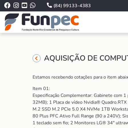
(84) 99133-4383
AQUISIÇÃO DE COMPU
Estamos recebendo cotações para o item abaix
Item 01:
Especificação Complementar: Gabinete com 1
32MB); 1 Placa de vídeo Nvidia® Quadro.
M.2 SSD M.2 PCIe 5.0 X4 NVMe 1TB Workstati
80 Plus PFC Ativo Full Range (90 a 240V); Si
1 teclado sem fio; 2 Monitores LG® 34″ ult