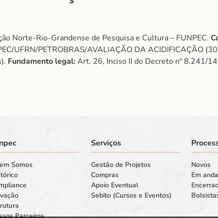
ão Norte-Rio-Grandense de Pesquisa e Cultura – FUNPEC.
C
EC/UFRN/PETROBRAS/AVALIAÇÃO DA ACIDIFICAÇÃO (30
s).
Fundamento legal:
Art. 26, Inciso II do Decreto nº 8.241/1
npec
Serviços
Process
em Somos
Gestão de Projetos
Novos
tórico
Compras
Em and
mpliance
Apoio Eventual
Encerra
ovação
Sebito (Cursos e Eventos)
Bolsista
rutura
ssos Parceiros