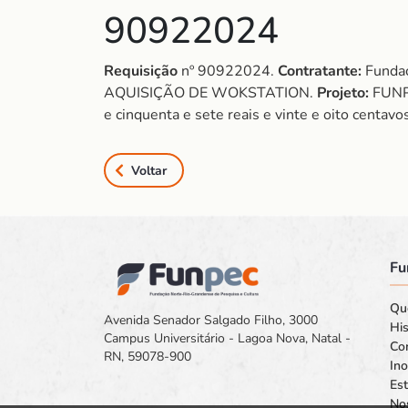
90922024
Requisição
nº 90922024.
Contratante:
Fundaç
AQUISIÇÃO DE WOKSTATION.
Projeto:
FUNP
e cinquenta e sete reais e vinte e oito centavo
Voltar
Fu
Qu
Avenida Senador Salgado Filho, 3000
His
Campus Universitário - Lagoa Nova, Natal -
Co
RN, 59078-900
In
Est
No