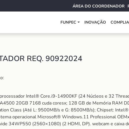
ÁREA DO COORDENADOR
FUNPEC
INOVAÇÃO
COMPLI
TADOR REQ. 90922024
o:
 processador Intel® Core.i9-14900KF (24 Núcleos e 32 Threa
RTX A4500 20GB 7168 cuda coresx; 128 GB de Memória RAM
on Class (Até L: 9500MB/s e G: 8500MB/s); Chipset: Intel
stema operacional Microsoft® Windows.11 Professional OEMx; R
rawide 34WP550 (2560×1080) (2 HDMI, DP). webcam e caixa d