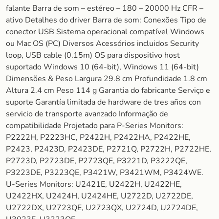
falante Barra de som – estéreo – 180 – 20000 Hz CFR –
ativo Detalhes do driver Barra de som: Conexões Tipo de
conector USB Sistema operacional compatível Windows
ou Mac OS (PC) Diversos Acessórios incluidos Security
loop, USB cable (0.15m) OS para dispositivo host
suportado Windows 10 (64-bit), Windows 11 (64-bit)
Dimensões & Peso Largura 29.8 cm Profundidade 1.8 cm
Altura 2.4 cm Peso 114 g Garantia do fabricante Serviço e
suporte Garantía limitada de hardware de tres años con
servicio de transporte avanzado Informação de
compatibilidade Projetado para P-Series Monitors:
P2222H, P2223HC, P2422H, P2422HA, P2422HE,
P2423, P2423D, P2423DE, P2721Q, P2722H, P2722HE,
P2723D, P2723DE, P2723QE, P3221D, P3222QE,
P3223DE, P3223QE, P3421W, P3421WM, P3424WE.
U-Series Monitors: U2421E, U2422H, U2422HE,
U2422HX, U2424H, U2424HE, U2722D, U2722DE,
U2722DX, U2723QE, U2723QX, U2724D, U2724DE,