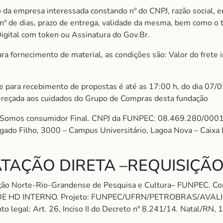
 da empresa interessada constando nº do CNPJ, razão social, e
m nº de dias, prazo de entrega, validade da mesma, bem como o
Digital com token ou Assinatura do Gov.Br.
 fornecimento de material, as condições são: Valor do frete in
ite para recebimento de propostas é até as 17:00 h, do dia 07/
ereçada aos cuidados do Grupo de Compras desta fundação
mos consumidor Final. CNPJ da FUNPEC: 08.469.280/0001
algado Filho, 3000 – Campus Universitário, Lagoa Nova – Cai
TAÇÃO DIRETA –REQUISIÇÃO
dação Norte-Rio-Grandense de Pesquisa e Cultura– FUNPEC
E HD INTERNO. Projeto: FUNPEC/UFRN/PETROBRAS/AVALIA
o legal: Art. 26, Inciso II do Decreto nº 8.241/14. Natal/RN, 