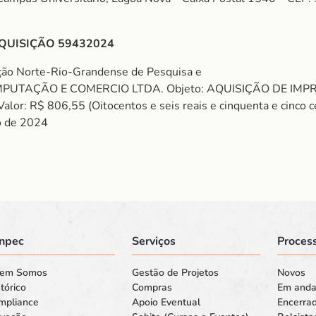
QUISIÇÃO 59432024
ção Norte-Rio-Grandense de Pesquisa e
MPUTAÇÃO E COMERCIO LTDA. Objeto: AQUISIÇÃO DE IMPRE
R$ 806,55 (Oitocentos e seis reais e cinquenta e cinco cent
o de 2024
npec
Serviços
Process
em Somos
Gestão de Projetos
Novos
tórico
Compras
Em and
mpliance
Apoio Eventual
Encerra