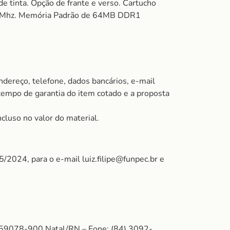
 de tinta. Opção de frante e verso. Cartucho
 980 Mhz. Memória Padrão de 64MB DDR1
ndereço, telefone, dados bancários, e-mail
 tempo de garantia do item cotado e a proposta
cluso no valor do material.
5/2024, para o e-mail luiz.filipe@funpec.br e
: 59078-900 Natal/RN – Fone: (84) 3092-