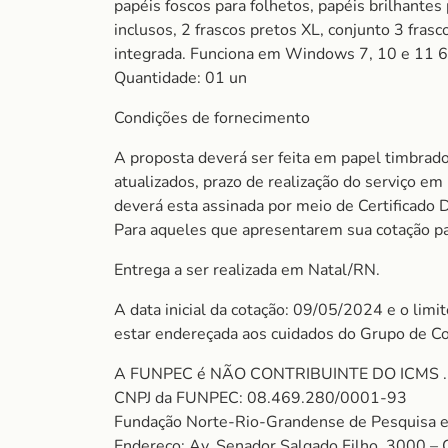
papéis foscos para folhetos, papéis brilhantes 
inclusos, 2 frascos pretos XL, conjunto 3 fr
integrada. Funciona em Windows 7, 10 e 11 64 
Quantidade: 01 un
Condições de fornecimento
A proposta deverá ser feita em papel timbrado
atualizados, prazo de realização do serviço e
deverá esta assinada por meio de Certificado 
Para aqueles que apresentarem sua cotação par
Entrega a ser realizada em Natal/RN.
A data inicial da cotação: 09/05/2024 e o limi
estar endereçada aos cuidados do Grupo de C
A FUNPEC é NÃO CONTRIBUINTE DO ICMS . S
CNPJ da FUNPEC: 08.469.280/0001-93
Fundação Norte-Rio-Grandense de Pesquisa e
Endereço: Av. Senador Salgado Filho, 3000 –