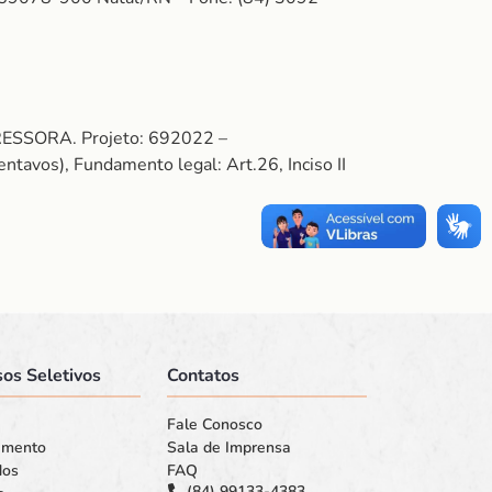
SSORA. Projeto: 692022 –
avos), Fundamento legal: Art.26, Inciso II
os Seletivos
Contatos
Fale Conosco
amento
Sala de Imprensa
dos
FAQ
(84) 99133-4383