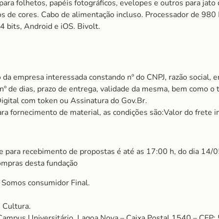
para folhetos, papéis fotográficos, evelopes e outros para jato
ascos de cores. Cabo de alimentação incluso. Processador de
bits, Android e iOS. Bivolt.
 da empresa interessada constando nº do CNPJ, razão social, e
m nº de dias, prazo de entrega, validade da mesma, bem como o
Digital com token ou Assinatura do Gov.Br.
a fornecimento de material, as condições são:Valor do frete in
te para recebimento de propostas é até as 17:00 h, do dia 14/0
ompras desta fundação
omos consumidor Final.
 Cultura.
 Campus Universitário, Lagoa Nova – Caixa Postal 1540 – CEP