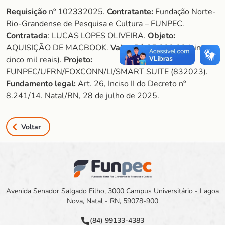
Requisição
nº 102332025.
Contratante:
Fundação Norte-
Rio-Grandense de Pesquisa e Cultura – FUNPEC.
Contratada
: LUCAS LOPES OLIVEIRA.
Objeto:
AQUISIÇÃO DE MACBOOK.
Valor:
R$ 25.000,00 (vinte e
cinco mil reais).
Projeto:
FUNPEC/UFRN/FOXCONN/LI/SMART SUITE (832023).
Fundamento legal:
Art. 26, Inciso II do Decreto nº
8.241/14. Natal/RN, 28 de julho de 2025.
Voltar
Avenida Senador Salgado Filho, 3000 Campus Universitário - Lagoa
Nova, Natal - RN, 59078-900
(84) 99133-4383