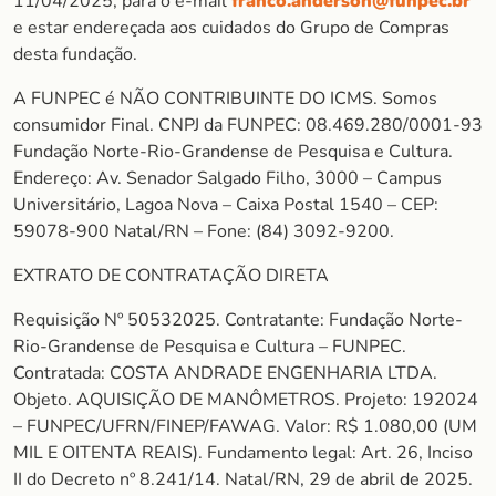
11/04/2025, para o e-mail
franco.anderson@funpec.br
e estar endereçada aos cuidados do Grupo de Compras
desta fundação.
A FUNPEC é NÃO CONTRIBUINTE DO ICMS. Somos
consumidor Final. CNPJ da FUNPEC: 08.469.280/0001-93
Fundação Norte-Rio-Grandense de Pesquisa e Cultura.
Endereço: Av. Senador Salgado Filho, 3000 – Campus
Universitário, Lagoa Nova – Caixa Postal 1540 – CEP:
59078-900 Natal/RN – Fone: (84) 3092-9200.
EXTRATO DE CONTRATAÇÃO DIRETA
Requisição Nº 50532025. Contratante: Fundação Norte-
Rio-Grandense de Pesquisa e Cultura – FUNPEC.
Contratada: COSTA ANDRADE ENGENHARIA LTDA.
Objeto. AQUISIÇÃO DE MANÔMETROS. Projeto: 192024
– FUNPEC/UFRN/FINEP/FAWAG. Valor: R$ 1.080,00 (UM
MIL E OITENTA REAIS). Fundamento legal: Art. 26, Inciso
II do Decreto nº 8.241/14. Natal/RN, 29 de abril de 2025.