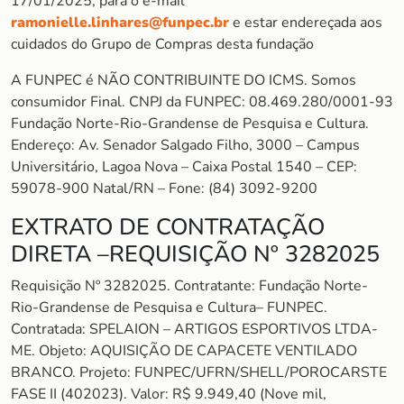
17/01/2025, para o e-mail
ramonielle.linhares@funpec.br
e estar endereçada aos
cuidados do Grupo de Compras desta fundação
A FUNPEC é NÃO CONTRIBUINTE DO ICMS. Somos
consumidor Final. CNPJ da FUNPEC: 08.469.280/0001-93
Fundação Norte-Rio-Grandense de Pesquisa e Cultura.
Endereço: Av. Senador Salgado Filho, 3000 – Campus
Universitário, Lagoa Nova – Caixa Postal 1540 – CEP:
59078-900 Natal/RN – Fone: (84) 3092-9200
EXTRATO DE CONTRATAÇÃO
DIRETA –REQUISIÇÃO Nº 3282025
Requisição Nº 3282025. Contratante: Fundação Norte-
Rio-Grandense de Pesquisa e Cultura– FUNPEC.
Contratada: SPELAION – ARTIGOS ESPORTIVOS LTDA-
ME. Objeto: AQUISIÇÃO DE CAPACETE VENTILADO
BRANCO. Projeto: FUNPEC/UFRN/SHELL/POROCARSTE
FASE II (402023). Valor: R$ 9.949,40 (Nove mil,