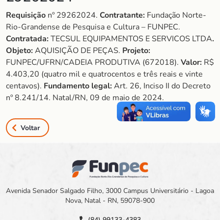
Requisição
nº 29262024.
Contratante:
Fundação Norte-
Rio-Grandense de Pesquisa e Cultura – FUNPEC.
Contratada:
TECSUL EQUIPAMENTOS E SERVICOS LTDA
.
Objeto:
AQUISIÇÃO DE PEÇAS.
Projeto:
FUNPEC/UFRN/CADEIA PRODUTIVA (672018).
Valor:
R$
4.403,20 (quatro mil e quatrocentos e três reais e vinte
centavos).
Fundamento legal:
Art. 26, Inciso II do Decreto
nº 8.241/14. Natal/RN, 09 de maio de 2024.
Voltar
Avenida Senador Salgado Filho, 3000 Campus Universitário - Lagoa
Nova, Natal - RN, 59078-900
(84) 99133-4383