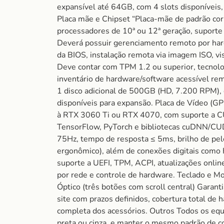
expansível até 64GB, com 4 slots disponívei
Placa mãe e Chipset “Placa-mãe de padrão cor
processadores de 10ª ou 12ª geração, supor
Deverá possuir gerenciamento remoto por har
da BIOS, instalação remota via imagem ISO, vi
Deve contar com TPM 1.2 ou superior, tecnolo
inventário de hardware/software acessível 
1 disco adicional de 500GB (HD, 7.200 RPM), 
disponíveis para expansão. Placa de Vídeo 
à RTX 3060 Ti ou RTX 4070, com suporte a CUD
TensorFlow, PyTorch e bibliotecas cuDNN/CUD
75Hz, tempo de resposta ≤ 5ms, brilho de pelo
ergonômico), além de conexões digitais como
suporte a UEFI, TPM, ACPI, atualizações onlin
por rede e controle de hardware. Teclado e
Óptico (três botões com scroll central) Gara
site com prazos definidos, cobertura total de 
completa dos acessórios. Outros Todos os equ
preta ou cinza, e manter o mesmo padrão de co