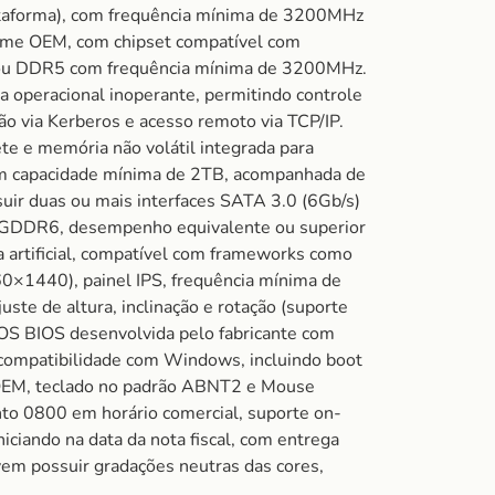
ataforma), com frequência mínima de 3200MHz
gime OEM, com chipset compatível com
4 ou DDR5 com frequência mínima de 3200MHz.
operacional inoperante, permitindo controle
ão via Kerberos e acesso remoto via TCP/IP.
te e memória não volátil integrada para
m capacidade mínima de 2TB, acompanhada de
uir duas ou mais interfaces SATA 3.0 (6Gb/s)
a GDDR6, desempenho equivalente ou superior
 artificial, compatível com frameworks como
×1440), painel IPS, frequência mínima de
ste de altura, inclinação e rotação (suporte
OS BIOS desenvolvida pelo fabricante com
e compatibilidade com Windows, incluindo boot
 OEM, teclado no padrão ABNT2 e Mouse
nto 0800 em horário comercial, suporte on-
niciando na data da nota fiscal, com entrega
em possuir gradações neutras das cores,