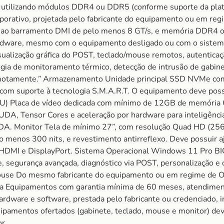
s, utilizando módulos DDR4 ou DDR5 (conforme suporte da pl
porativo, projetada pelo fabricante do equipamento ou em re
te ao barramento DMI de pelo menos 8 GT/s, e memória DDR
dware, mesmo com o equipamento desligado ou com o sistema 
sualização gráfica do POST, teclado/mouse remotos, autenticaç
gia de monitoramento térmico, detecção de intrusão de gabine
remotamente.” Armazenamento Unidade principal SSD NVMe co
com suporte à tecnologia S.M.A.R.T. O equipamento deve poss
(GPU) Placa de vídeo dedicada com mínimo de 12GB de memóri
A, Tensor Cores e aceleração por hardware para inteligência
A. Monitor Tela de mínimo 27”, com resolução Quad HD (2560
 menos 300 nits, e revestimento antirreflexo. Deve possuir aju
 HDMI e DisplayPort. Sistema Operacional Windows 11 Pro BI
e, segurança avançada, diagnóstico via POST, personalização 
 Mouse Do mesmo fabricante do equipamento ou em regime de
ntia Equipamentos com garantia mínima de 60 meses, atendime
hardware e software, prestada pelo fabricante ou credenciado, i
ipamentos ofertados (gabinete, teclado, mouse e monitor) dev
r.