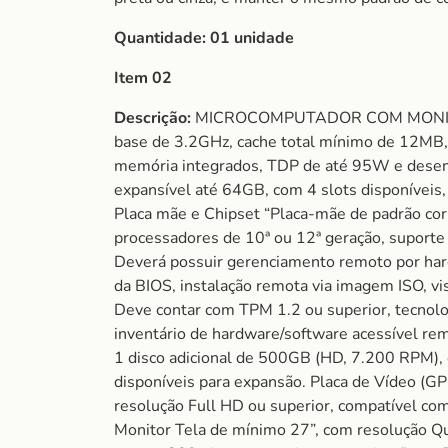
Quantidade: 01 unidade
Item 02
Descrição:
MICROCOMPUTADOR COM MONITOR com
base de 3.2GHz, cache total mínimo de 12MB, 
memória integrados, TDP de até 95W e des
expansível até 64GB, com 4 slots disponívei
Placa mãe e Chipset “Placa-mãe de padrão cor
processadores de 10ª ou 12ª geração, supor
Deverá possuir gerenciamento remoto por har
da BIOS, instalação remota via imagem ISO, vi
Deve contar com TPM 1.2 ou superior, tecnolo
inventário de hardware/software acessível 
1 disco adicional de 500GB (HD, 7.200 RPM), 
disponíveis para expansão. Placa de Vídeo (G
resolução Full HD ou superior, compatível co
Monitor Tela de mínimo 27”, com resolução Q