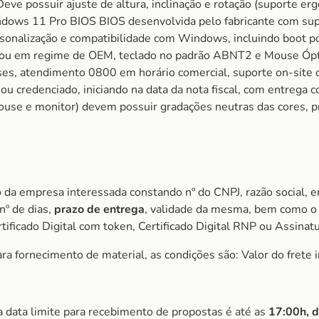
Deve possuir ajuste de altura, inclinação e rotação (suporte e
ows 11 Pro BIOS BIOS desenvolvida pelo fabricante com supor
rsonalização e compatibilidade com Windows, incluindo boot po
 em regime de OEM, teclado no padrão ABNT2 e Mouse Óptico 
, atendimento 0800 em horário comercial, suporte on-site co
ou credenciado, iniciando na data da nota fiscal, com entrega
ouse e monitor) devem possuir gradações neutras das cores, p
 da empresa interessada constando nº do CNPJ, razão social, e
nº de dias,
prazo de entrega
, validade da mesma, bem como o 
ificado Digital com token, Certificado Digital RNP ou Assinat
 fornecimento de material, as condições são: Valor do frete i
a data limite para recebimento de propostas é até as
1
7:00h, 