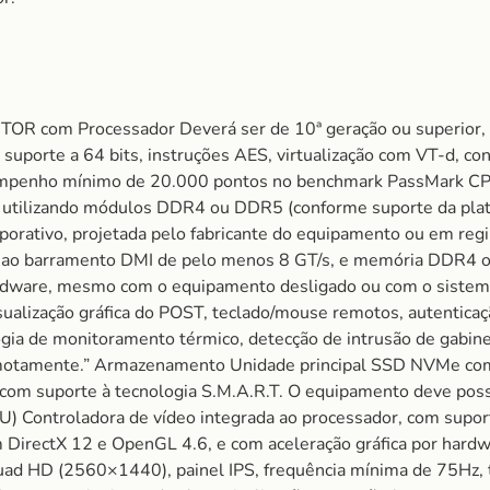
 Processador Deverá ser de 10ª geração ou superior, com 
suporte a 64 bits, instruções AES, virtualização com VT-d, c
empenho mínimo de 20.000 pontos no benchmark PassMark C
s, utilizando módulos DDR4 ou DDR5 (conforme suporte da pl
porativo, projetada pelo fabricante do equipamento ou em re
te ao barramento DMI de pelo menos 8 GT/s, e memória DDR
dware, mesmo com o equipamento desligado ou com o sistema 
sualização gráfica do POST, teclado/mouse remotos, autenticaç
gia de monitoramento térmico, detecção de intrusão de gabine
remotamente.” Armazenamento Unidade principal SSD NVMe co
com suporte à tecnologia S.M.A.R.T. O equipamento deve poss
PU) Controladora de vídeo integrada ao processador, com supo
m DirectX 12 e OpenGL 4.6, e com aceleração gráfica por hardw
uad HD (2560×1440), painel IPS, frequência mínima de 75Hz, 