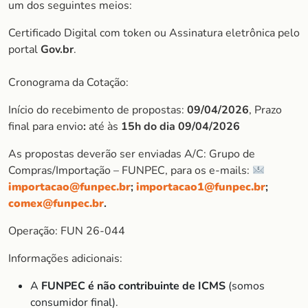
um dos seguintes meios:
Certificado Digital com token ou Assinatura eletrônica pelo
portal
Gov.br
.
Cronograma da Cotação:
Início do recebimento de propostas:
09/04/2026
, Prazo
final para envio
:
até às
15h do dia 09/04/2026
As propostas deverão ser enviadas A/C: Grupo de
Compras/Importação – FUNPEC, para os e-mails:
importacao@funpec.br
;
importacao1@funpec.br
;
comex@funpec.br
.
Operação: FUN 26-044
Informações adicionais:
A
FUNPEC é não contribuinte de ICMS
(somos
consumidor final).