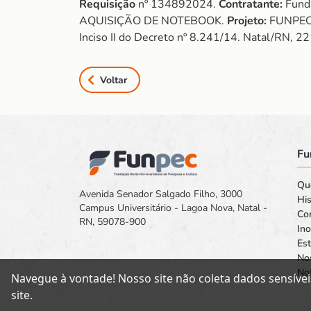
Requisição
nº 134892024.
Contratante:
Funda
AQUISIÇÃO DE NOTEBOOK.
Projeto:
FUNPEC
Inciso II do Decreto nº 8.241/14. Natal/RN, 2
Voltar
Fu
Qu
Avenida Senador Salgado Filho, 3000
His
Campus Universitário - Lagoa Nova, Natal -
Co
RN, 59078-900
In
Est
No
Not
Navegue à vontade! Nosso site não coleta dados sensívei
site.