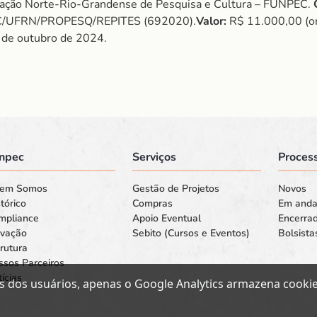
ção Norte-Rio-Grandense de Pesquisa e Cultura – FUNPEC.
/UFRN/PROPESQ/REPITES (692020).
Valor:
R$ 11.000,00 (on
2 de outubro de 2024.
npec
Serviços
Process
em Somos
Gestão de Projetos
Novos
tórico
Compras
Em and
mpliance
Apoio Eventual
Encerra
ovação
Sebito (Cursos e Eventos)
Bolsista
rutura
ssos Parceiros
ícias
s dos usuários, apenas o Google Analytics armazena cookies