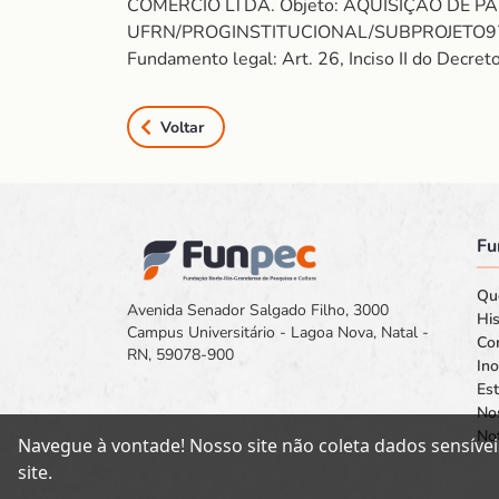
COMERCIO LTDA. Objeto: AQUISIÇÃO DE P
UFRN/PROGINSTITUCIONAL/SUBPROJETO9720
Fundamento legal: Art. 26, Inciso II do Decre
Voltar
Fu
Qu
Avenida Senador Salgado Filho, 3000
His
Campus Universitário - Lagoa Nova, Natal -
Co
RN, 59078-900
In
Est
No
Not
Navegue à vontade! Nosso site não coleta dados sensívei
site.