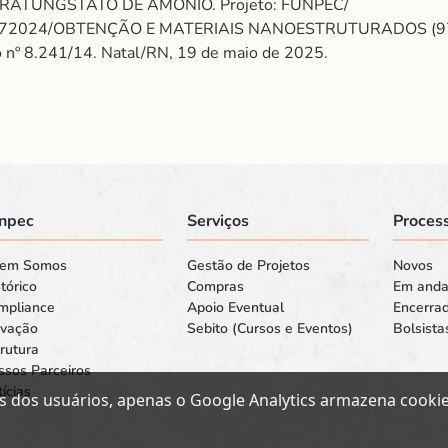
ARATUNGSTATO DE AMONIO. Projeto: FUNPEC/
24/OBTENÇÃO E MATERIAIS NANOESTRUTURADOS (972024). 
to nº 8.241/14. Natal/RN, 19 de maio de 2025.
npec
Serviços
Process
em Somos
Gestão de Projetos
Novos
tórico
Compras
Em and
mpliance
Apoio Eventual
Encerra
ovação
Sebito (Cursos e Eventos)
Bolsista
rutura
ssos Parceiros
ícias
s dos usuários, apenas o Google Analytics armazena cookies