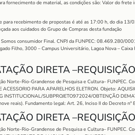
 fornecimento de material, as condições são: Valor do frete in
ite para recebimento de propostas é até as 17:00 h, do dia 13/
eçada aos cuidados do Grupo de Compras desta fundação
omos consumidor Final. CNPJ da FUNPEC: 08.469.280/0001
algado Filho, 3000 – Campus Universitário, Lagoa Nova – Cai
TAÇÃO DIRETA –REQUISIÇÃO
ação Norte-Rio-Grandense de Pesquisa e Cultura– FUNPEC.
E ACESSORIO PARA APARELHOS ELETRON. Objeto: AQUIS
ROG INSTITUCIONAL/SUBPROJETO972024/OBTENÇÃO DEMA
ove reais). Fundamento legal: Art. 26, Inciso II do Decreto n
TAÇÃO DIRETA –REQUISIÇÃO
ação Norte-Rio-Grandense de Pesquisa e Cultura– FUNPEC. 