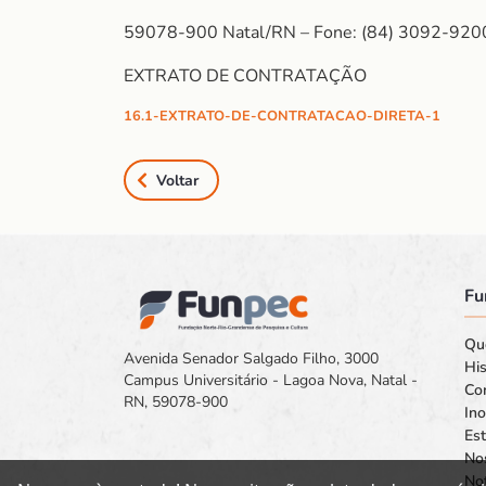
59078-900 Natal/RN – Fone: (84) 3092-920
EXTRATO DE CONTRATAÇÃO
16.1-EXTRATO-DE-CONTRATACAO-DIRETA-1
Voltar
Fu
Qu
Avenida Senador Salgado Filho, 3000
His
Campus Universitário - Lagoa Nova, Natal -
Co
RN, 59078-900
In
Est
No
Not