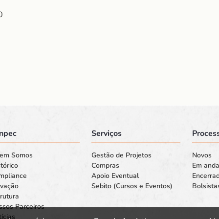
0
npec
Serviços
Process
em Somos
Gestão de Projetos
Novos
tórico
Compras
Em and
mpliance
Apoio Eventual
Encerra
ovação
Sebito (Cursos e Eventos)
Bolsista
rutura
ssos Parceiros
ícias