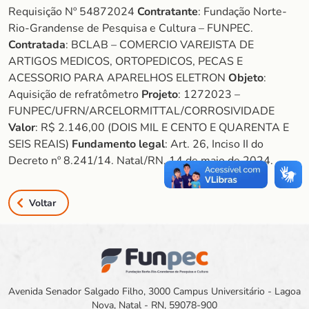
Requisição Nº 54872024
Contratante
: Fundação Norte-
Rio-Grandense de Pesquisa e Cultura – FUNPEC.
Contratada
: BCLAB – COMERCIO VAREJISTA DE
ARTIGOS MEDICOS, ORTOPEDICOS, PECAS E
ACESSORIO PARA APARELHOS ELETRON
Objeto
:
Aquisição de refratômetro
Projeto
: 1272023 –
FUNPEC/UFRN/ARCELORMITTAL/CORROSIVIDADE
Valor
: R$ 2.146,00 (DOIS MIL E CENTO E QUARENTA E
SEIS REAIS)
Fundamento legal
: Art. 26, Inciso II do
Decreto nº 8.241/14. Natal/RN, 14 de maio de 2024.
Voltar
Avenida Senador Salgado Filho, 3000 Campus Universitário - Lagoa
Nova, Natal - RN, 59078-900