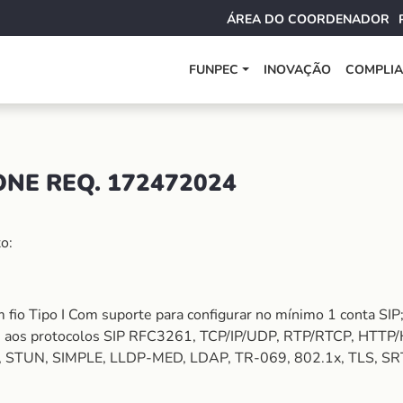
ÁREA DO COORDENADOR
FUNPEC
INOVAÇÃO
COMPLI
NE REQ. 172472024
o:
 fio Tipo I Com suporte para configurar no mínimo 1 conta SI
 aos protocolos SIP RFC3261, TCP/IP/UDP, RTP/RTCP, HTTP/
, STUN, SIMPLE, LLDP-MED, LDAP, TR-069, 802.1x, TLS, S