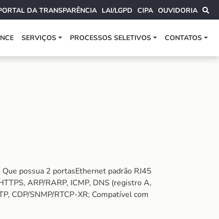
PORTAL DA TRANSPARÊNCIA
LAI/LGPD
CIPA
OUVIDORIA
ANCE
SERVIÇOS
PROCESSOS SELETIVOS
CONTATOS
P; Que possua 2 portasEthernet padrão RJ45
HTTPS, ARP/RARP, ICMP, DNS (registro A,
RTP, CDP/SNMP/RTCP-XR; Compatível com