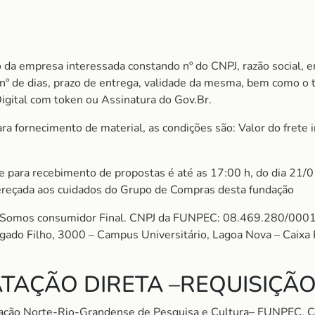
 da empresa interessada constando nº do CNPJ, razão social, e
m nº de dias, prazo de entrega, validade da mesma, bem como o
Digital com token ou Assinatura do Gov.Br.
 fornecimento de material, as condições são: Valor do frete in
ite para recebimento de propostas é até as 17:00 h, do dia 21/
ereçada aos cuidados do Grupo de Compras desta fundação
mos consumidor Final. CNPJ da FUNPEC: 08.469.280/0001
algado Filho, 3000 – Campus Universitário, Lagoa Nova – Cai
TAÇÃO DIRETA –REQUISIÇÃO
dação Norte-Rio-Grandense de Pesquisa e Cultura– FUNPEC