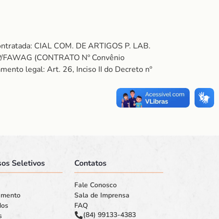
ontratada: CIAL COM. DE ARTIGOS P. LAB.
EP/FAWAG (CONTRATO Nº Convênio
 legal: Art. 26, Inciso II do Decreto nº
os Seletivos
Contatos
Fale Conosco
amento
Sala de Imprensa
dos
FAQ
(84) 99133-4383
s