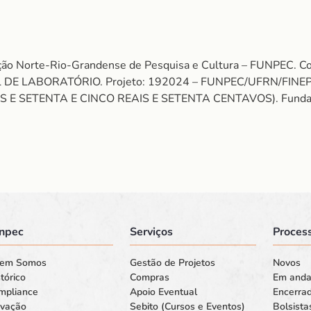
ção Norte-Rio-Grandense de Pesquisa e Cultura – FUNPEC. C
L DE LABORATÓRIO. Projeto: 192024 – FUNPEC/UFRN/FIN
 E SETENTA E CINCO REAIS E SETENTA CENTAVOS). Fundamento
npec
Serviços
Process
em Somos
Gestão de Projetos
Novos
tórico
Compras
Em and
mpliance
Apoio Eventual
Encerra
ovação
Sebito (Cursos e Eventos)
Bolsista