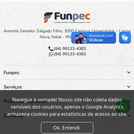
Avenida Senador Salgado Filho, 3000 Campus Universitário - Lagoa
Nova, Natal - RN, 59078-900
(84) 99133-4383
(84) 99133-4383
Funpec
Serviços
Navegue à vontade! Nosso site não coleta dados
Processos Seletivos
sensíveis dos usuários, apenas o Google Analytics
armazena cookies para estatísticas de acesso ao site.
Contatos
Ok. Entendi.