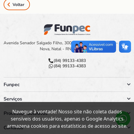
Voltar
Avenida Senador Salgado Filho, 3000 Campus Universitário - Lagoa
Nova, Natal - RN, 59078-900
(84) 99133-4383
(84) 99133-4383
Funpec
Serviços
Navegue à vontade! Nosso site não coleta dados
Processos Seletivos
sensíveis dos usuários, apenas o Google Analytics
armazena cookies para estatísticas de acesso ao site.
Contatos