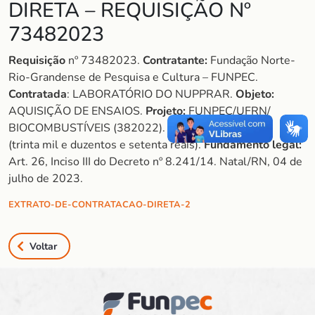
DIRETA – REQUISIÇÃO Nº
73482023
Requisição
nº 73482023.
Contratante:
Fundação Norte-
Rio-Grandense de Pesquisa e Cultura – FUNPEC.
Contratada
: LABORATÓRIO DO NUPPRAR.
Objeto:
AQUISIÇÃO DE ENSAIOS.
Projeto:
FUNPEC/UFRN/
BIOCOMBUSTÍVEIS (382022).
Valor:
R$ 30.200,70
(trinta mil e duzentos e setenta reais).
Fundamento legal:
Art. 26, Inciso III do Decreto nº 8.241/14. Natal/RN, 04 de
julho de 2023.
EXTRATO-DE-CONTRATACAO-DIRETA-2
Voltar