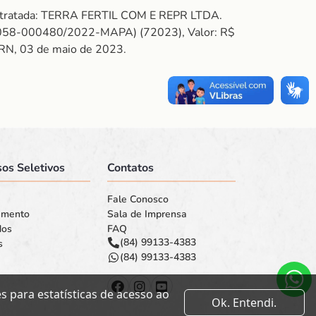
ontratada: TERRA FERTIL COM E REPR LTDA.
58-000480/2022-MAPA) (72023), Valor: R$
/RN, 03 de maio de 2023.
os Seletivos
Contatos
Fale Conosco
amento
Sala de Imprensa
dos
FAQ
(84) 99133-4383
s
(84) 99133-4383
 para estatísticas de acesso ao
Ok. Entendi.