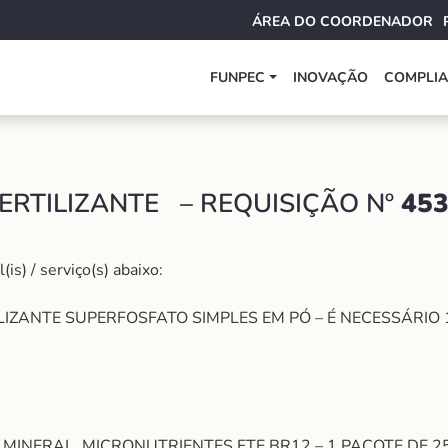
ÁREA DO COORDENADOR
FUNPEC
INOVAÇÃO
COMPLI
RTILIZANTE – REQUISIÇÃO Nº
45
s) / serviço(s) abaixo:
IZANTE SUPERFOSFATO SIMPLES EM PÓ – É NECESSÁRIO 
 MINERAL, MICRONUTRIENTES FTE BR12 – 1 PACOTE DE 2