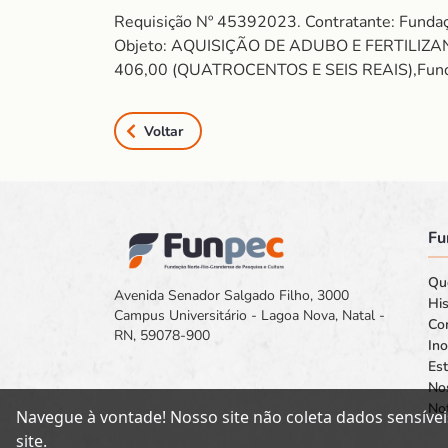
Requisição Nº 45392023. Contratante: Fund
Objeto: AQUISIÇÃO DE ADUBO E FERTILIZA
406,00 (QUATROCENTOS E SEIS REAIS),Fundamen
Voltar
Fu
Qu
Avenida Senador Salgado Filho, 3000
His
Campus Universitário - Lagoa Nova, Natal -
Co
RN, 59078-900
In
Est
No
Not
Navegue à vontade! Nosso site não coleta dados sensívei
site.