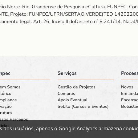
ação Norte-Rio-Grandense de Pesquisa eCultura–FUNPEC. C
NTE. Projeto: FUNPEC/UFRN/SERTAO VERDE(TED 14202200
to legal: Art. 26, Inciso II doDecreto nº 8.241/14. Natal
npec
Serviços
Process
em Somos
Gestão de Projetos
Novos
tórico
Compras
Em and
mpliance
Apoio Eventual
Encerra
ovação
Sebito (Cursos e Eventos)
Bolsista
rutura
ssos Parceiros
ícias
s dos usuários, apenas o Google Analytics armazena cookies