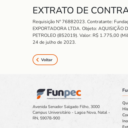
EXTRATO DE CONTRA
Requisição Nº 76882023. Contratante: Fund
EXPORTADORA LTDA. Objeto: AQUISIÇÃO D
PETROLEO (852019). Valor: R$ 1.775,00 (Mil e 
24 de julho de 2023.
Voltar
Fu
Qu
Avenida Senador Salgado Filho, 3000
His
Campus Universitário - Lagoa Nova, Natal -
Co
RN, 59078-900
In
Est