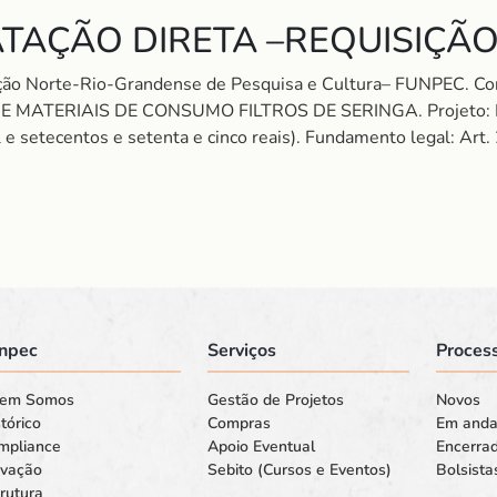
TAÇÃO DIRETA –REQUISIÇÃO
ação Norte-Rio-Grandense de Pesquisa e Cultura– FUNPEC.
E MATERIAIS DE CONSUMO FILTROS DE SERINGA. Projeto
setecentos e setenta e cinco reais). Fundamento legal: Art. 2
npec
Serviços
Process
em Somos
Gestão de Projetos
Novos
tórico
Compras
Em and
mpliance
Apoio Eventual
Encerra
ovação
Sebito (Cursos e Eventos)
Bolsista
rutura