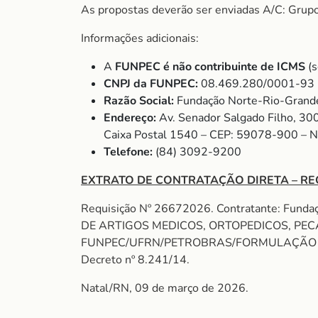
As propostas deverão ser enviadas A/C: Grup
Informações adicionais:
A
FUNPEC é não contribuinte de ICMS
(s
CNPJ da FUNPEC:
08.469.280/0001-93
Razão Social:
Fundação Norte-Rio-Grande
Endereço:
Av. Senador Salgado Filho, 30
Caixa Postal 1540 – CEP: 59078-900 – 
Telefone:
(84) 3092-9200
EXTRATO DE CONTRATAÇÃO DIRETA – RE
Requisição Nº 26672026. Contratante: Fund
DE ARTIGOS MEDICOS, ORTOPEDICOS, PECA
FUNPEC/UFRN/PETROBRAS/FORMULAÇÃO DE FLU
Decreto nº 8.241/14.
Natal/RN, 09 de março de 2026.