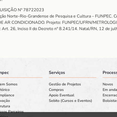
UISIÇÃO Nº 78722023
dação Norte-Rio-Grandense de Pesquisa e Cultura – FUNPE
 AR CONDICIONADO. Projeto: FUNPEC/UFRN/METROLOGIA (28
 Art. 26, Inciso II do Decreto nº 8.241/14. Natal/RN, 12 de ju
npec
Serviços
Process
em Somos
Gestão de Projetos
Novos
tórico
Compras
Em and
mpliance
Apoio Eventual
Encerra
ovação
Sebito (Cursos e Eventos)
Bolsista
rutura
ssos Parceiros