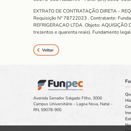
EXTRATO DE CONTRATAÇÃO DIRETA – REQ
Requisição Nº 78722023 . Contratante: Fun
REFRIGERACAO LTDA. Objeto: AQUISIÇÃO DE
trezentos e quarenta reais). Fundamento legal:
Voltar
Fu
Qu
Avenida Senador Salgado Filho, 3000
His
Campus Universitário - Lagoa Nova, Natal -
Co
RN, 59078-900
In
Est
No