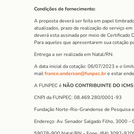
Condições de fornecimento:
A proposta deverá ser feita em papel timbrado
atualizados, prazo de realização do serviço e
deverá esta assinada por meio de Certificado D
Para aqueles que apresentarem sua cotação para
Entrega a ser realizada em Natal/RN.
A data inicial da cotação: 06/07/2023 e o lim
mail
franco.anderson@funpec.br
e estar ende
A FUNPEC é
NÃO CONTRIBUINTE DO ICM
CNPJ da FUNPEC: 08.469.280/0001-93
Fundação Norte-Rio-Grandense de Pesquisa e
Endereço: Av. Senador Salgado Filho, 3000 – 
59078-900 Natal/RN – Fone: (84) 3092-920