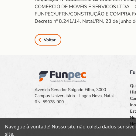
COMERCIO DE MOVEIS E SERVICOS LTDA – O
FUNPEC/UFRN/CONSTRUÇÃO E COMPRA FACISA. Val
Decreto nº 8.241/14. Natal/RN, 23 de junho 
Voltar
Fu
Qu
Avenida Senador Salgado Filho, 3000
His
Campus Universitário - Lagoa Nova, Natal -
Co
RN, 59078-900
In
Est
No
Not
Navegue à vontade! Nosso site não coleta dados sensívei
site.