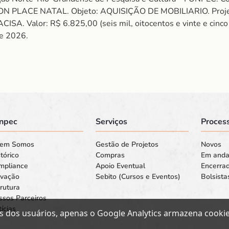
N PLACE NATAL. Objeto: AQUISIÇÃO DE MOBILIARIO. Proje
or: R$ 6.825,00 (seis mil, oitocentos e vinte e cinco reai
de 2026.
npec
Serviços
Process
em Somos
Gestão de Projetos
Novos
tórico
Compras
Em and
mpliance
Apoio Eventual
Encerra
ovação
Sebito (Cursos e Eventos)
Bolsista
rutura
ssos Parceiros
ícias
s dos usuários, apenas o Google Analytics armazena cookies