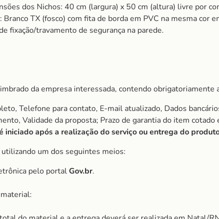
ensões dos Nichos: 40 cm (largura) x 50 cm (altura) livre por
ranco TX (fosco) com fita de borda em PVC na mesma cor em 
 de fixação/travamento de segurança na parede.
imbrado da empresa interessada, contendo obrigatoriamente a
to, Telefone para contato, E-mail atualizado, Dados bancário
amento, Validade da proposta; Prazo de garantia do item cota
iniciado após a realização do serviço ou entrega do produto
, utilizando um dos seguintes meios:
etrônica pelo portal
Gov.br
.
material:
r total do material e a entrega deverá ser realizada em Natal/RN