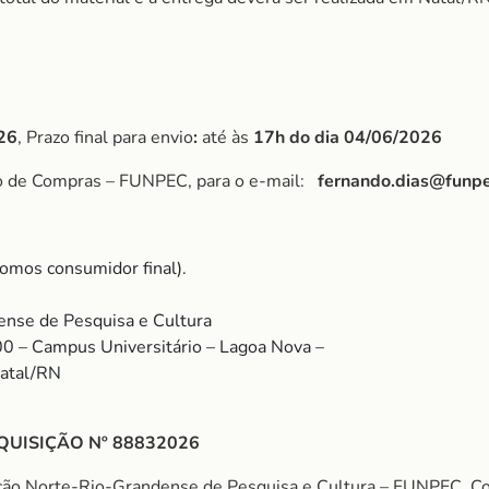
26
, Prazo final para envio
:
até às
17h do dia 04/06/2026
po de Compras – FUNPEC, para o e-mail:
fernando.dias@funpe
omos consumidor final).
nse de Pesquisa e Cultura
00 – Campus Universitário – Lagoa Nova –
Natal/RN
QUISIÇÃO Nº 88832026
ação Norte-Rio-Grandense de Pesquisa e Cultura – FUNPEC. 