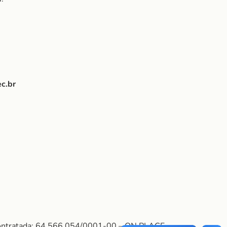
c.br
Contratada: 64.566.054/0001-00 – ON PLACE