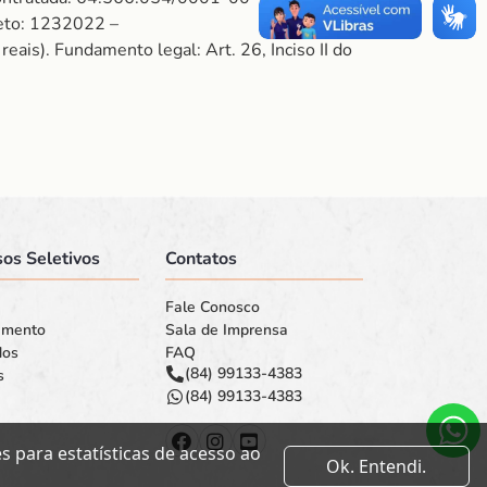
to: 1232022 –
s). Fundamento legal: Art. 26, Inciso II do
os Seletivos
Contatos
Fale Conosco
amento
Sala de Imprensa
dos
FAQ
(84) 99133-4383
s
(84) 99133-4383
 para estatísticas de acesso ao
Ok. Entendi.