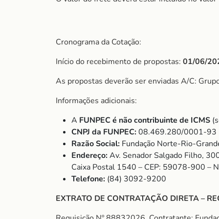
Cronograma da Cotação:
Início do recebimento de propostas:
01/06/20
As propostas deverão ser enviadas A/C: Gru
Informações adicionais:
A
FUNPEC é não contribuinte de ICMS
(s
CNPJ da FUNPEC:
08.469.280/0001-93
Razão Social:
Fundação Norte-Rio-Grande
Endereço:
Av. Senador Salgado Filho, 30
Caixa Postal 1540 – CEP: 59078-900 – 
Telefone:
(84) 3092-9200
EXTRATO DE CONTRATAÇÃO DIRETA – RE
Requisição Nº 88832026. Contratante: Fund