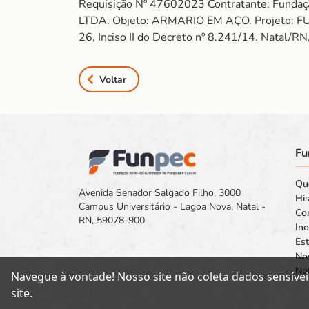
Requisição Nº 47602023 Contratante: Fundaç
LTDA. Objeto: ARMARIO EM AÇO. Projeto: FUN
26, Inciso II do Decreto nº 8.241/14. Natal/R
Voltar
Fu
Qu
Avenida Senador Salgado Filho, 3000
His
Campus Universitário - Lagoa Nova, Natal -
Co
RN, 59078-900
In
Est
No
Not
Navegue à vontade! Nosso site não coleta dados sensívei
site.