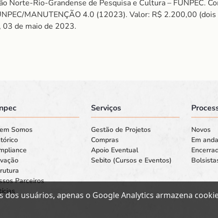
ão Norte-Rio-Grandense de Pesquisa e Cultura – FUNPEC. Co
PEC/MANUTENÇÃO 4.0 (12023). Valor: R$ 2.200,00 (dois mil
N, 03 de maio de 2023.
npec
Serviços
Process
em Somos
Gestão de Projetos
Novos
tórico
Compras
Em and
mpliance
Apoio Eventual
Encerra
ovação
Sebito (Cursos e Eventos)
Bolsista
rutura
ssos Parceiros
ícias
s dos usuários, apenas o Google Analytics armazena cookies