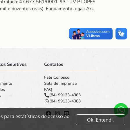
ntratada: 47.677.561/0001-93 – J V P LOPES
 e duzentos reais). Fundamento legal: Art.
os Seletivos
Contatos
Fale Conosco
amento
Sala de Imprensa
dos
FAQ
(84) 99133-4383
s
(84) 99133-4383
 para estatísticas de acesso ao
Ok. Entendi.