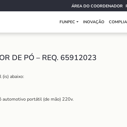
ÁREA DO COORDENADOR
FUNPEC
INOVAÇÃO
COMPLI
R DE PÓ – REQ. 65912023
(is) abaixo:
ó automotivo portátil (de mão) 220v.