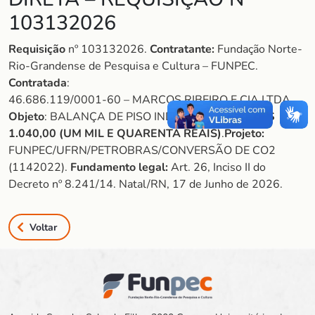
103132026
Requisição
nº 103132026.
Contratante:
Fundação Norte-
Rio-Grandense de Pesquisa e Cultura – FUNPEC.
Contratada
:
46.686.119/0001-60 – MARCOS RIBEIRO E CIA LTDA.
Objeto
: BALANÇA DE PISO INDUSTRIAL.
Valor:
R$
1.040,00 (UM MIL E QUARENTA REAIS)
.
Projeto:
FUNPEC/UFRN/PETROBRAS/CONVERSÃO DE CO2
(1142022).
Fundamento legal:
Art. 26, Inciso II do
Decreto nº 8.241/14. Natal/RN, 17 de Junho de 2026.
Voltar