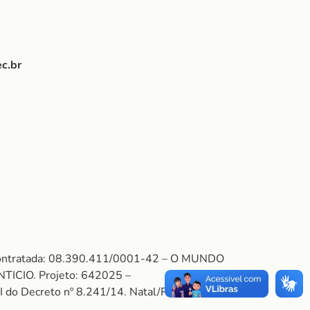
c.br
 Contratada: 08.390.411/0001-42 – O MUNDO
CIO. Projeto: 642025 –
I do Decreto nº 8.241/14. Natal/RN, 02 de