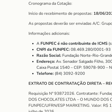
Cronograma da Cotação:
Início do recebimento de propostas:
18/06/20
As propostas deverão ser enviadas A/C: Gru
Informações adicionais:
A
FUNPEC é não contribuinte de ICMS
(s
CNPJ da FUNPEC:
08.469.280/0001-93
Razão Social:
Fundação Norte-Rio-Grande
Endereço:
Av. Senador Salgado Filho, 30
Caixa Postal 1540 – CEP: 59078-900 – 
Telefone:
(84) 3092-9200
EXTRATO DE CONTRATAÇÃO DIRETA – RE
Requisição Nº 93872026. Contratante: Fund
DOS CHOCOLATES LTDA – O MUNDO DOS CHO
FUNPEC/UFRN/ESP MARKETING. Valor: R$ 130,00 
julho de 2026.