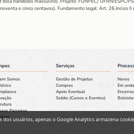
ola handebol masculino) .Projeto: FUNPEC/ UFRN/ESPC/P
noventa e cinco centavos). Fundamento legal: Art. 26,Inciso II
npec
Serviços
Process
em Somos
Gestão de Projetos
Novos
tórico
Compras
Em and
mpliance
Apoio Eventual
Encerra
ovação
Sebito (Cursos e Eventos)
Bolsista
rutura
ssos Parceiros
ícias
s dos usuários, apenas o Google Analytics armazena cookies