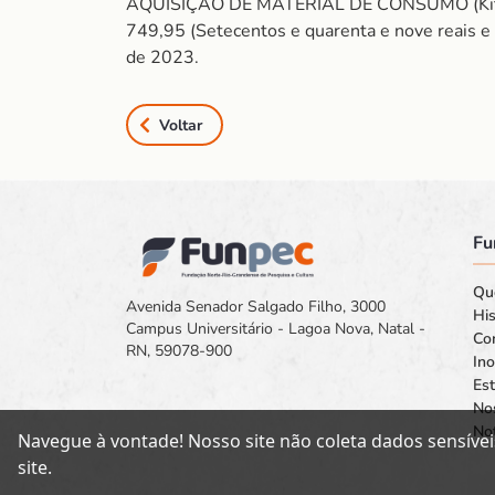
AQUISIÇÃO DE MATERIAL DE CONSUMO (Kit b
749,95 (Setecentos e quarenta e nove reais e 
de 2023.
Voltar
Fu
Qu
Avenida Senador Salgado Filho, 3000
His
Campus Universitário - Lagoa Nova, Natal -
Co
RN, 59078-900
In
Est
No
Not
Navegue à vontade! Nosso site não coleta dados sensívei
site.