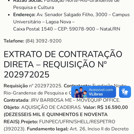
Razão Social:
Fundação Norte-Rio-Grandense de
Pesquisa e Cultura
Endereço:
Av. Senador Salgado Filho, 3000 – Campus
Universitário – Lagoa Nova –
Caixa Postal 1540 – CEP: 59078-900 – Natal/RN
Telefone:
(84) 3092-9200
EXTRATO DE CONTRATAÇÃO
DIRETA – REQUISIÇÃO Nº
202972025
Requisição
nº 202972025.
Contratante:
Fundação Norte-
Rio-Grandense de Pesquisa e Cultura – FUNPEC.
Contratada
: JRV BARBOSA ME – MOVEQUIP OFFICE.
Objeto
: AQUISIÇÃO DE CADEIRAS.
Valor: R$ 16.590,00
(DEZESSEIS MIL E QUINHENTOS E NOVENTA
REAIS)
.
Projeto:
FUNPEC/UFRN/SHELL/RESPETRO
(392023).
Fundamento legal:
Art. 26, Inciso II do Decreto