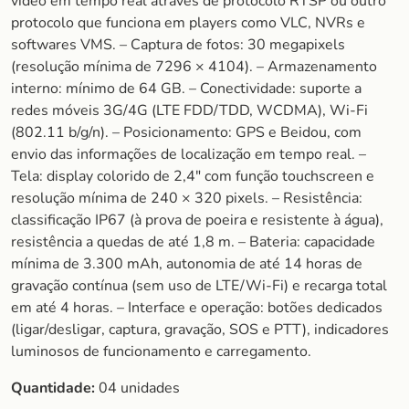
vídeo em tempo real através de protocolo RTSP ou outro
protocolo que funciona em players como VLC, NVRs e
softwares VMS. – Captura de fotos: 30 megapixels
(resolução mínima de 7296 × 4104). – Armazenamento
interno: mínimo de 64 GB. – Conectividade: suporte a
redes móveis 3G/4G (LTE FDD/TDD, WCDMA), Wi-Fi
(802.11 b/g/n). – Posicionamento: GPS e Beidou, com
envio das informações de localização em tempo real. –
Tela: display colorido de 2,4″ com função touchscreen e
resolução mínima de 240 × 320 pixels. – Resistência:
classificação IP67 (à prova de poeira e resistente à água),
resistência a quedas de até 1,8 m. – Bateria: capacidade
mínima de 3.300 mAh, autonomia de até 14 horas de
gravação contínua (sem uso de LTE/Wi-Fi) e recarga total
em até 4 horas. – Interface e operação: botões dedicados
(ligar/desligar, captura, gravação, SOS e PTT), indicadores
luminosos de funcionamento e carregamento.
Quantidade:
04 unidades