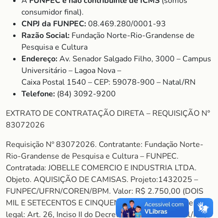
A
FUNPEC é não contribuinte de ICMS
(somos
consumidor final).
CNPJ da FUNPEC:
08.469.280/0001-93
Razão Social:
Fundação Norte-Rio-Grandense de
Pesquisa e Cultura
Endereço:
Av. Senador Salgado Filho, 3000 – Campus
Universitário – Lagoa Nova –
Caixa Postal 1540 – CEP: 59078-900 – Natal/RN
Telefone:
(84) 3092-9200
EXTRATO DE CONTRATAÇÃO DIRETA – REQUISIÇÃO N°
83072026
Requisição Nº 83072026. Contratante: Fundação Norte-
Rio-Grandense de Pesquisa e Cultura – FUNPEC.
Contratada: JOBELLE COMERCIO E INDUSTRIA LTDA.
Objeto. AQUISIÇÃO DE CAMISAS. Projeto:1432025 –
FUNPEC/UFRN/COREN/BPM. Valor: R$ 2.750,00 (DOIS
MIL E SETECENTOS E CINQUENTA REAIS). Fundamento
legal: Art. 26, Inciso II do Decreto nº 8.241/14. Natal/RN,