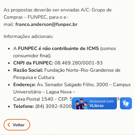
As propostas deverão ser enviadas A/C: Grupo de
Compras – FUNPEC, para o e-
mail:
franco.anderson@funpec.br
Informações adicionais:
A
FUNPEC é não contribuinte de ICMS
(somos
consumidor final).
CNPJ da FUNPEC:
08.469.280/0001-93
Razão Social:
Fundação Norte-Rio-Grandense de
Pesquisa e Cultura
Endereço:
Av. Senador Salgado Filho, 3000 – Campus
Universitário – Lagoa Nova –
Caixa Postal 1540 – CEP: 59078-900 – Natal/RN
Telefone:
(84) 3092-9200
Voltar