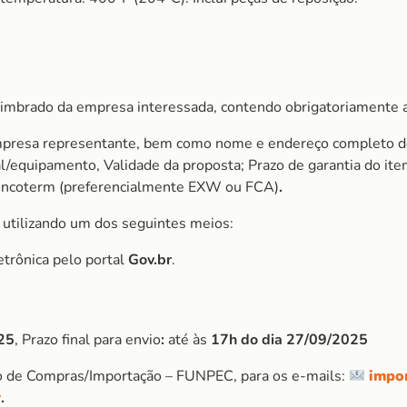
imbrado da empresa interessada, contendo obrigatoriamente a
mpresa representante, bem como nome e endereço completo do 
ial/equipamento, Validade da proposta; Prazo de garantia do 
Incoterm (preferencialmente EXW ou FCA)
.
, utilizando um dos seguintes meios:
etrônica pelo portal
Gov.br
.
25
, Prazo final para envio
:
até às
17h do dia 27/09/2025
o de Compras/Importação – FUNPEC, para os e-mails:
impo
r
.