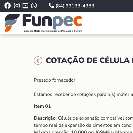
(84) 99133-4383
COTAÇÃO DE CÉLULA 
Prezado fornecedor,
Estamos recebendo cotações para o(s) material 
Item 01
Descrição:
Célula de expansão compatível co
tempo real da expansão de cimentos em condiç
Máxima pressão: 10,000 psi (69MPa) Máxima te