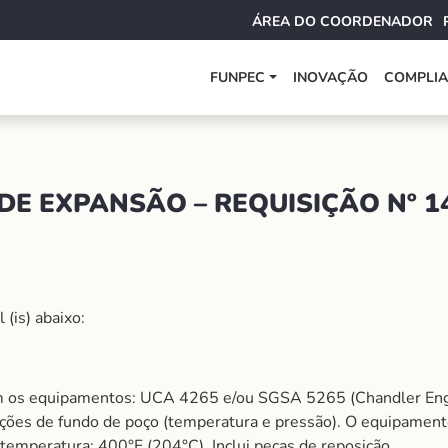
ÁREA DO COORDENADOR
FUNPEC
INOVAÇÃO
COMPLI
DE EXPANSÃO – REQUISIÇÃO Nº 1
(is) abaixo:
m os equipamentos: UCA 4265 e/ou SGSA 5265 (Chandler Eng
ões de fundo de poço (temperatura e pressão). O equipamento 
mperatura: 400°F (204°C). Inclui peças de reposição.