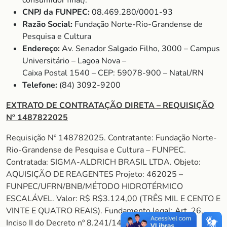
consumidor final).
CNPJ da FUNPEC:
08.469.280/0001-93
Razão Social:
Fundação Norte-Rio-Grandense de
Pesquisa e Cultura
Endereço:
Av. Senador Salgado Filho, 3000 – Campus
Universitário – Lagoa Nova –
Caixa Postal 1540 – CEP: 59078-900 – Natal/RN
Telefone:
(84) 3092-9200
EXTRATO DE CONTRATAÇÃO DIRETA – REQUISIÇÃO
Nº 1487822025
Requisição Nº 148782025. Contratante: Fundação Norte-
Rio-Grandense de Pesquisa e Cultura – FUNPEC.
Contratada: SIGMA-ALDRICH BRASIL LTDA. Objeto:
AQUISIÇÃO DE REAGENTES Projeto: 462025 –
FUNPEC/UFRN/BNB/MÉTODO HIDROTÉRMICO
ESCALÁVEL. Valor: R$ R$3.124,00 (TRÊS MIL E CENTO E
VINTE E QUATRO REAIS). Fundamento legal: Art. 26,
Inciso II do Decreto nº 8.241/14.