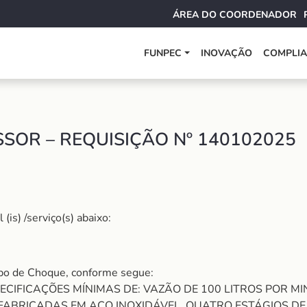
ÁREA DO COORDENADOR
FUNPEC
INOVAÇÃO
COMPLI
SOR – REQUISIÇÃO Nº 140102025
is) /serviço(s) abaixo:
o de Choque, conforme segue:
IFICAÇÕES MÍNIMAS DE: VAZÃO DE 100 LITROS POR MINUT
 FABRICADAS EM AÇO INOXIDÁVEL, QUATRO ESTÁGIOS D