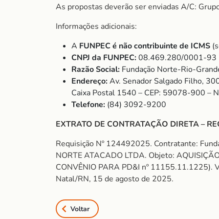
As propostas deverão ser enviadas A/C: Grup
Informações adicionais:
A
FUNPEC é não contribuinte de ICMS
(s
CNPJ da FUNPEC:
08.469.280/0001-93
Razão Social:
Fundação Norte-Rio-Grande
Endereço:
Av. Senador Salgado Filho, 30
Caixa Postal 1540 – CEP: 59078-900 – 
Telefone:
(84) 3092-9200
EXTRATO DE CONTRATAÇÃO DIRETA – RE
Requisição Nº 124492025. Contratante: Fun
NORTE ATACADO LTDA. Objeto: AQUISIÇÃO
CONVÊNIO PARA PD&I nº 11155.11.1225). Valor:
Natal/RN, 15 de agosto de 2025.
Voltar