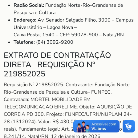
Razão Social:
Fundação Norte-Rio-Grandense de
Pesquisa e Cultura
Endereço:
Av. Senador Salgado Filho, 3000 – Campus
Universitário – Lagoa Nova –
Caixa Postal 1540 – CEP: 59078-900 – Natal/RN
Telefone:
(84) 3092-9200
EXTRATO DE CONTRATAÇÃO
DIRETA –REQUISIÇÃO Nº
219852025
Requisição Nº 219852025. Contratante: Fundação Norte-
Rio-Grandense de Pesquisa e Cultura– FUNPEC.
Contratada: MOBTEL MOBILIDADE EM
TELECOMUNICACAO EIRELI ME. Objeto: AQUISIÇÃO DE
CORREIA PD 300. Projeto: FUNPEC/UFRN/NUPLAM 24-
28 (1312024). Valor: R$ 430,00 (Quatrocentos e trinta
reais). Fundamento legal: Art. 26, Inciso II do Decreto nº
8.241/14. Natal/RN, 12 de janeiro de 2026.